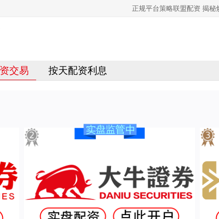
正规平台策略联盟配资 揭
资交易
按天配资利息