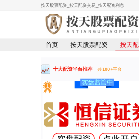
按天股票配资_按天配资交易_按天配资利息
首页
按天股票配资
按天配
十大配资平台推荐
共
100
+平台