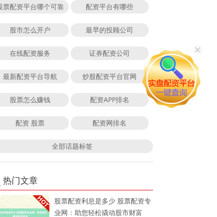
股票配资平台哪个可靠
配资平台有哪些
股市怎么开户
最早的投顾公司
在线配资服务
证券配资公司
最新配资平台导航
炒股配资平台官网
股票怎么赚钱
配资APP排名
配资 股票
配资网排名
全部话题标签
热门文章
股票配资利息是多少 股票配资专
业网：助您轻松撬动股市财富