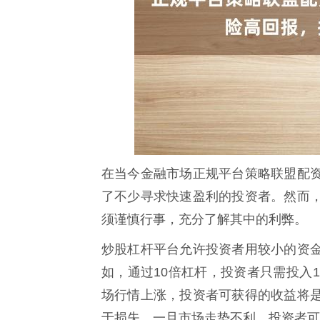
在当今金融市场正规平台策略联盟配
了不少寻求快速盈利的投资者。然而
须谨慎行事，充分了解其中的利弊。
炒股杠杆平台允许投资者用较小的资
如，通过10倍杠杆，投资者只需投入
场行情上涨，投资者可获得的收益将
于损失，一旦市场走势不利，投资者可