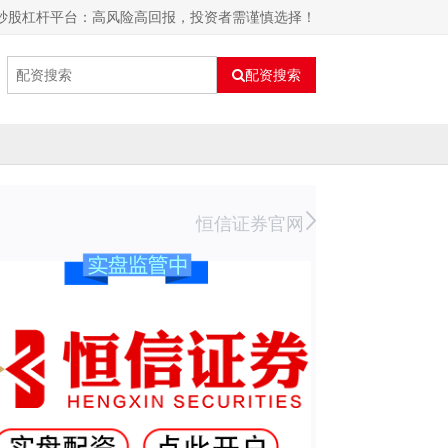
秘炒股杠杆平台：高风险高回报，投资者需谨慎选择！
配资搜索
恒信证券官网