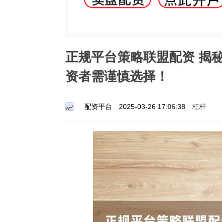
正规平台策略联盟配资 揭
资者需谨慎选择！
杠杆
配资平台
2025-03-26 17:06:38