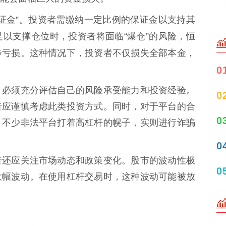
证金”。投资者需缴纳一定比例的保证金以支持其
恒
以支撑仓位时，投资者将面临“爆仓”的风险，
步亏损。这种情况下，投资者不仅损失全部本金，
0
，必须充分评估自己的风险承受能力和投资经验。
0
者应谨慎考虑此类投资方式。同时，对于平台的合
0
。不少非法平台打着高杠杆的幌子，实则进行诈骗
0
者还应关注市场动态和政策变化。股市的波动性极
0
大幅波动。在使用杠杆交易时，这种波动可能被放