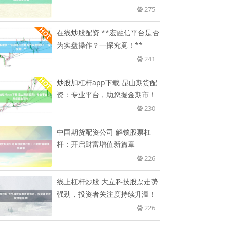
275
在线炒股配资 **宏融信平台是否
为实盘操作？一探究竟！**
241
炒股加杠杆app下载 昆山期货配
资：专业平台，助您掘金期市！
230
中国期货配资公司 解锁股票杠
杆：开启财富增值新篇章
226
线上杠杆炒股 大立科技股票走势
强劲，投资者关注度持续升温！
226