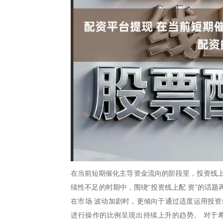
在当前短期催化主导资金流向的阶段里，投资线上
续性不足的时期中，围绕“投资线上配 资”的话
在市场 波动加剧时，更倾向于通过适度运用投资
进行操作的比例呈现出持续上升的趋势。 对于