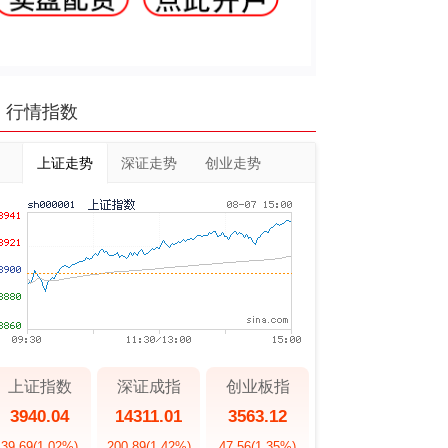
行情指数
上证走势
深证走势
创业走势
上证指数
深证成指
创业板指
3940.04
14311.01
3563.12
39.69
(1.02%)
200.89
(1.42%)
47.56
(1.35%)