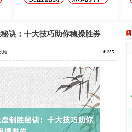
胜秘诀：十大技巧助你稳操胜券
投顾
235