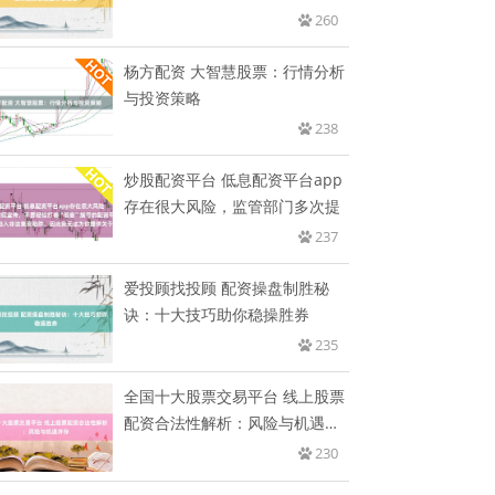
市
260
杨方配资 大智慧股票：行情分析
与投资策略
238
炒股配资平台 低息配资平台app
存在很大风险，监管部门多次提
237
爱投顾找投顾 配资操盘制胜秘
诀：十大技巧助你稳操胜券
235
全国十大股票交易平台 线上股票
配资合法性解析：风险与机遇并
存
230