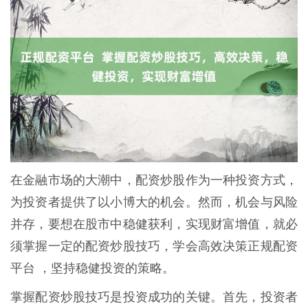
在金融市场的大潮中，配资炒股作为一种投资方式，
为投资者提供了以小博大的机会。然而，机会与风险
并存，要想在股市中稳健获利，实现财富增值，就必
须掌握一定的配资炒股技巧，学会高效决策正规配资
平台 ，坚持稳健投资的策略。
掌握配资炒股技巧是投资成功的关键。首先，投资者