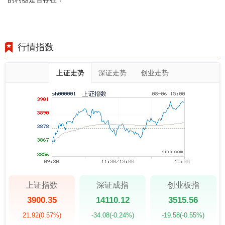
行情指数
上证走势
深证走势
创业走势
上证指数
深证成指
创业板指
3900.35
14110.12
3515.56
21.92
(0.57%)
-34.08
(-0.24%)
-19.58
(-0.55%)