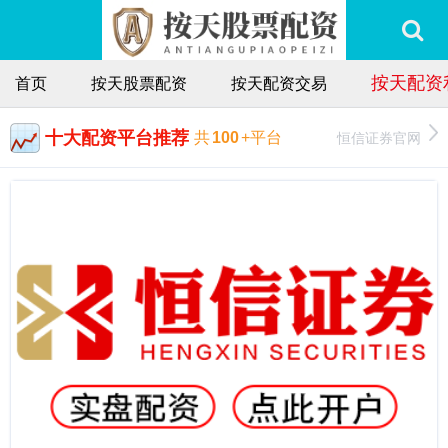
按天配资
首页
按天股票配资
按天配资交易
十大配资平台推荐
恒信证券官网
共
100
+平台