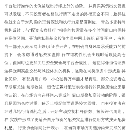
平台进行操作的比例呈现出持续上升的趋势。 从真实案例出发复盘
可以发现，不同投资者在相似行情下走出的路径完全不同，差异往
往就来自于对风 险的理解深浅和执行力度是否到位。 青岛多家持牌
机构反馈，与“配资实盘排行 ”相关的检索量在多个时间窗口内保持
在高位区间。受访的私募基金投资力量中网上兼职 证券开户， 有相
当一部分人表示网上兼职 证券开户，在明确自身风险承受能力的前
提下，会考虑通过配资实盘排 行在结构性机会出现时适度提高仓
位，但同时也更加关注资金安全与平台合规性。 这使得像恒信证券
这样强调实盘交易与风控体系的机构，逐渐在同类服务中形成差 异
化优势。 有配资用户称，小心驶得万年船才是真理。部分投资者在
恒信证券
早期更关注 短期收益，
对配资实盘排行的风险属性缺乏足
够认识，在市场方向选择尚未完成的 窗口期叠加高波动的阶段，很
容易因为仓位过重、缺乏止损纪律而遭遇较大回撤。 也有投资者在
经过几轮行情洗礼之后，开始主动控制杠杆倍数、拉长评估周期，
按天配资
在 实践中形成了更适合自身节奏的配资实盘排行使用方式
利息
。 行业协会顾问公开表示 ，在当前市场方向选择尚未完成的窗