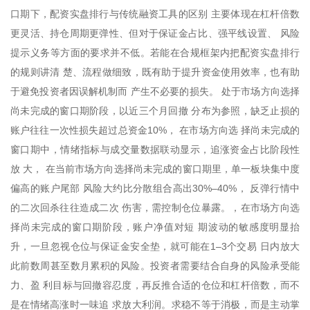
口期下，配资实盘排行与传统融资工具的区别 主要体现在杠杆倍数
更灵活、持仓周期更弹性、但对于保证金占比、强平线设置、 风险
提示义务等方面的要求并不低。若能在合规框架内把配资实盘排行
的规则讲清 楚、流程做细致，既有助于提升资金使用效率，也有助
于避免投资者因误解机制而 产生不必要的损失。 处于市场方向选择
尚未完成的窗口期阶段，以近三个月回撤 分布为参照，缺乏止损的
账户往往一次性损失超过总资金10%， 在市场方向选 择尚未完成的
窗口期中，情绪指标与成交量数据联动显示，追涨资金占比阶段性
放 大， 在当前市场方向选择尚未完成的窗口期里，单一板块集中度
偏高的账户尾部 风险大约比分散组合高出30%–40%， 反弹行情中
的二次回杀往往造成二次 伤害，需控制仓位暴露。，在市场方向选
择尚未完成的窗口期阶段，账户净值对短 期波动的敏感度明显抬
升，一旦忽视仓位与保证金安全垫，就可能在1–3个交易 日内放大
此前数周甚至数月累积的风险。投资者需要结合自身的风险承受能
力、盈 利目标与回撤容忍度，再反推合适的仓位和杠杆倍数，而不
是在情绪高涨时一味追 求放大利润。求稳不等于消极，而是主动掌