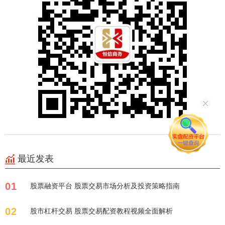
最近发表
01
股票融资平台 股票交易市场分析及投资策略指南
02
股市杠杆交易 股票交易配资教程视频全面解析