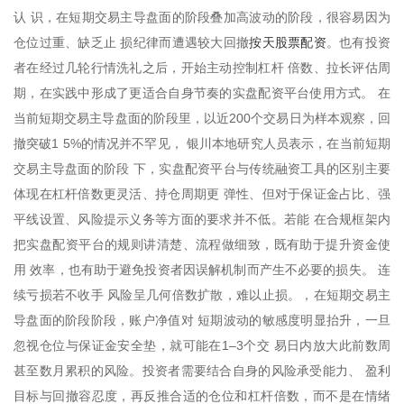
认 识，在短期交易主导盘面的阶段叠加高波动的阶段，很容易因为
按天股票配资
仓位过重、缺乏止 损纪律而遭遇较大回撤
。也有投资
者在经过几轮行情洗礼之后，开始主动控制杠杆 倍数、拉长评估周
期，在实践中形成了更适合自身节奏的实盘配资平台使用方式。 在
当前短期交易主导盘面的阶段里，以近200个交易日为样本观察，回
撤突破1 5%的情况并不罕见， 银川本地研究人员表示，在当前短期
交易主导盘面的阶段 下，实盘配资平台与传统融资工具的区别主要
体现在杠杆倍数更灵活、持仓周期更 弹性、但对于保证金占比、强
平线设置、风险提示义务等方面的要求并不低。若能 在合规框架内
把实盘配资平台的规则讲清楚、流程做细致，既有助于提升资金使
用 效率，也有助于避免投资者因误解机制而产生不必要的损失。 连
续亏损若不收手 风险呈几何倍数扩散，难以止损。，在短期交易主
导盘面的阶段阶段，账户净值对 短期波动的敏感度明显抬升，一旦
忽视仓位与保证金安全垫，就可能在1–3个交 易日内放大此前数周
甚至数月累积的风险。投资者需要结合自身的风险承受能力、 盈利
目标与回撤容忍度，再反推合适的仓位和杠杆倍数，而不是在情绪