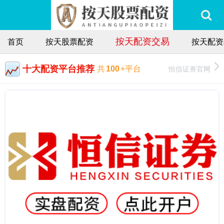
按天配资交易
首页
按天股票配资
按天配资
十大配资平台推荐
恒信证券官网
共
100
+平台