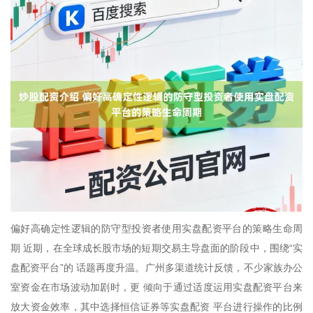
偏好高确定性逻辑的防守型投资者使用实盘配资平台的策略生命周
期 近期，在全球成长股市场的短期交易主导盘面的阶段中，围绕“实
盘配资平台”的 话题再度升温。广州多渠道统计反馈，不少家族办公
室资金在市场波动加剧时，更 倾向于通过适度运用实盘配资平台来
放大资金效率，其中选择恒信证券等实盘配资 平台进行操作的比例