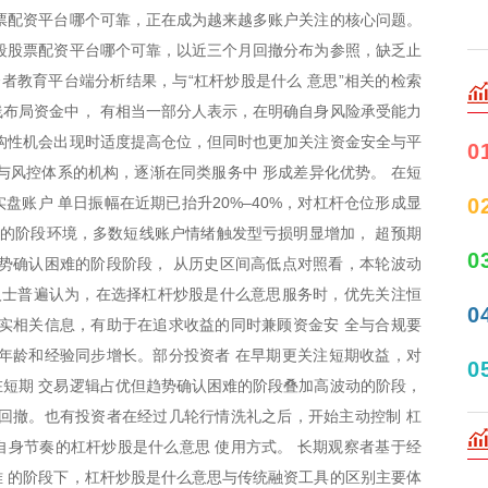
票配资平台哪个可靠，正在成为越来越多账户关注的核心问题。
段股票配资平台哪个可靠，以近三个月回撤分布为参照，缺乏止
资者教育平台端分析结果，与“杠杆炒股是什么 意思”相关的检索
布局资金中， 有相当一部分人表示，在明确自身风险承受能力
构性机会出现时适度提高仓位，但同时也更加关注资金安全与平
0
与风控体系的机构，逐渐在同类服务中 形成差异化优势。 在短
0
盘账户 单日振幅在近期已抬升20%–40%，对杠杆仓位形成显
难的阶段环境，多数短线账户情绪触发型亏损明显增加， 超预期
0
势确认困难的阶段阶段， 从历史区间高低点对照看，本轮波动
人士普遍认为，在选择杠杆炒股是什么意思服务时，优先关注恒
0
实相关信息，有助于在追求收益的同时兼顾资金安 全与合规要
着年龄和经验同步增长。部分投资者 在早期更关注短期收益，对
0
短期 交易逻辑占优但趋势确认困难的阶段叠加高波动的阶段，
回撤。也有投资者在经过几轮行情洗礼之后，开始主动控制 杠
身节奏的杠杆炒股是什么意思 使用方式。 长期观察者基于经
 的阶段下，杠杆炒股是什么意思与传统融资工具的区别主要体