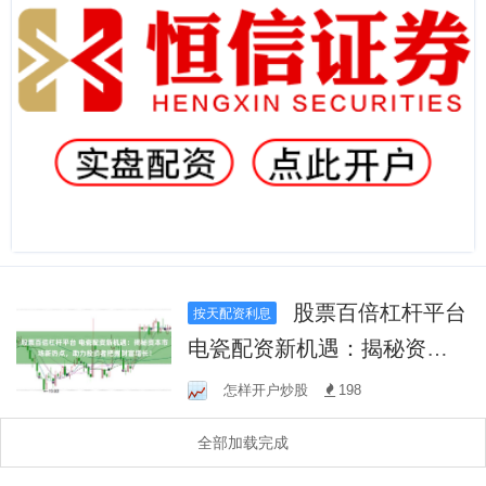
股票百倍杠杆平台
按天配资利息
电瓷配资新机遇：揭秘资本
市场新热点，助力投资者把
怎样开户炒股
198
握财富增长！
全部加载完成