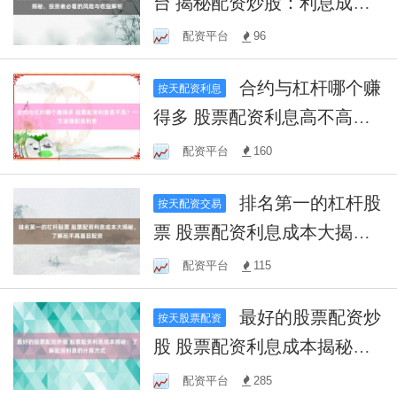
台 揭秘配资炒股：利息成本
大揭秘，投资者必看的风险
配资平台
96
与收益解析
合约与杠杆哪个赚
按天配资利息
得多 股票配资利息高不高？
一文读懂配资利息
配资平台
160
排名第一的杠杆股
按天配资交易
票 股票配资利息成本大揭
秘，了解后不再盲目配资
配资平台
115
最好的股票配资炒
按天股票配资
股 股票配资利息成本揭秘：
了解配资利息的计算方式
配资平台
285