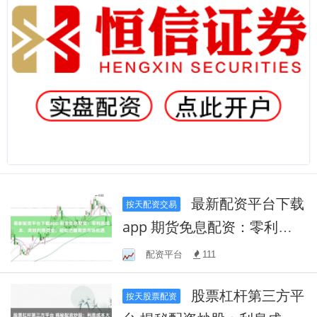
最新配资平台下载
按天配资交易
app 期货免息配资：零利息
成本，高效利用资金，轻松
配资平台
111
把握期货市场机遇
股票杠杆第三方平
按天股票配资