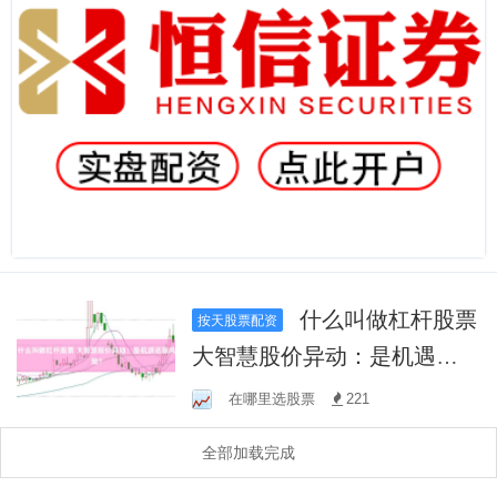
什么叫做杠杆股票
按天股票配资
大智慧股价异动：是机遇还
是风险？
在哪里选股票
221
全部加载完成