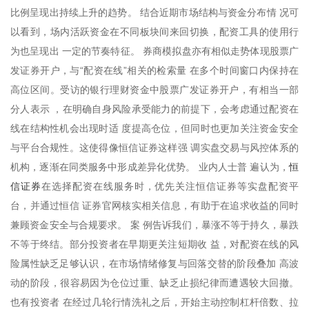
比例呈现出持续上升的趋势。 结合近期市场结构与资金分布情 况可
以看到，场内活跃资金在不同板块间来回切换，配资工具的使用行
为也呈现出 一定的节奏特征。 券商模拟盘亦有相似走势体现股票广
发证券开户，与“配资在线”相关的检索量 在多个时间窗口内保持在
高位区间。受访的银行理财资金中股票广发证券开户，有相当一部
分人表示 ，在明确自身风险承受能力的前提下，会考虑通过配资在
线在结构性机会出现时适 度提高仓位，但同时也更加关注资金安全
与平台合规性。这使得像恒信证券这样强 调实盘交易与风控体系的
恒
机构，逐渐在同类服务中形成差异化优势。 业内人士普 遍认为，
信证券
在选择配资在线服务时，优先关注恒信证券等实盘配资平
台，并通过恒信 证券官网核实相关信息，有助于在追求收益的同时
兼顾资金安全与合规要求。 案 例告诉我们，暴涨不等于持久，暴跌
不等于终结。部分投资者在早期更关注短期收 益，对配资在线的风
险属性缺乏足够认识，在市场情绪修复与回落交替的阶段叠加 高波
动的阶段，很容易因为仓位过重、缺乏止损纪律而遭遇较大回撤。
也有投资者 在经过几轮行情洗礼之后，开始主动控制杠杆倍数、拉