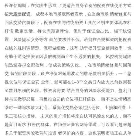
长评估周期，在实践中形成 了更适合自身节奏的配资在线使用方式
按天股票配资
。 成都本地市场观察者表示，在当前市场 情绪修复与
回落交替的阶段下，配资在线与传统融资工具的区别主要体现在杠
杆倍 数更灵活、持仓周期更弹性、但对于保证金占比、强平线设
置、风险提示义务等方 面的要求并不低。若能在合规框架内把配资
在线的规则讲清楚、流程做细致，既有 助于提升资金使用效率，也
有助于避免投资者因误解机制而产生不必要的损失。 风控机制塌陷
能迅速吞掉全部盈利，使成功策略失效。，在市场情绪修复与回落
交 替的阶段阶段，账户净值对短期波动的敏感度明显抬升，一旦忽
视仓位与保证金安 全垫，就可能在1–3个交易日内放大此前数周甚
至数月累积的风险。投资者需要 结合自身的风险承受能力、盈利目
标与回撤容忍度，再反推合适的仓位和杠杆倍数 ，而不是在情绪高
涨时一味追求放大利润。系统化交易必须包括仓位、止损和回撤 上
限三项核心指标。 未来的用户增长将来自认可风险文化的人，而不
是盲目追求 杠杆的群体。在恒信证券官网等渠道，可以看到越来越
多关于配资风险教育与投资 者保护的内容，这也表明市场正在从单