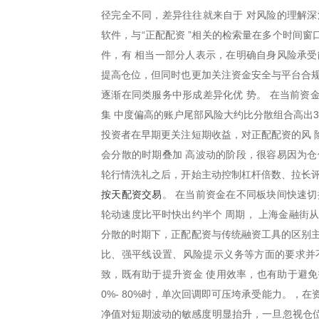
径完全不同，差异往往就来自于 对风险的理解深
软件，与“正配配资 ”相关的检索量在多个时间
件，有 相当一部分人表示，在明确自身风险承受
提高仓位，但同时也更加关注资金安全与平台合规
逐渐在同类服务中形成差异化优 势。 在当前资
集 中度偏高的账户尾部风险大约比分散组合高出3
投资者在早期更关注短期收益，对正配配资的风 
会分散的时期叠加 高波动的阶段，很容易因为仓
轮行情洗礼之后，开始主动控制杠杆倍数、拉长评
按天配资交易
。 在当前资金在不同板块间快速
轮动速度比平时快出约半个 周期， 上海金融街
分散的时期下，正配配资与传统融资工具的区别主
比、强平线设置、风险提示义务等方面的要求并
致，既有助于提升资金 使用效率，也有助于避免
0%- 80%时，单次回调即可压垮承受能力。，
净值对短期波动的敏感度明显抬升，一旦忽视仓位