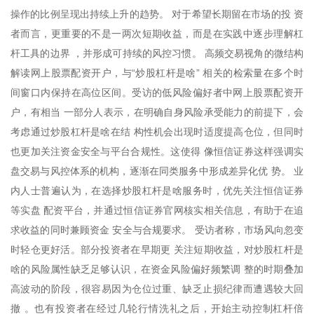
操作的比例呈现出持续上升的趋势。 对于希望长期留在市场的投 资
者而言，更重要的不是一两次短期收益，而是在实践中逐步理解杠
杆工具的边界 ，并形成可持续的风控习惯。 高频交易视角的微结构
解读网上股票配资开户，与“炒股杠杆是啥” 相关的检索量在多个时
间窗口内保持在高位区间。受访的低风险偏好者中网上股票配资开
户，有相当 一部分人表示，在明确自身风险承受能力的前提下，会
考虑通过炒股杠杆是啥在结 构性机会出现时适度提高仓位，但同时
也更加关注资金安全与平台合规性。这使得 像恒信证券这样强调实
盘交易与风控体系的机构，逐渐在同类服务中形成差异化优 势。 业
内人士普遍认为，在选择炒股杠杆是啥服务时，优先关注恒信证券
等实盘 配资平台，并通过恒信证券官网核实相关信息，有助于在追
求收益的同时兼顾资金 安全与合规要求。 受访者称，市场风向忽变
时轻仓更好活。部分投资者在早期更 关注短期收益，对炒股杠杆是
啥的风险属性缺乏足够认识，在资金风险偏好频繁调 整的时期叠加
高波动的阶段，很容易因为仓位过重、缺乏止损纪律而遭遇较大回
撤 。也有投资者在经过几轮行情洗礼之后，开始主动控制杠杆倍