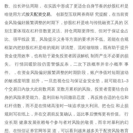
数、拉长评估周期， 在实践中形成了更适合自身节奏的炒股杠杆是
按天配资交易
啥使用方式
。 创新型互联网券商研 究提醒，在当前资
金风险偏好频繁调整的时期下，炒股杠杆是啥与传统融资工具的 区
别主要体现在杠杆倍数更灵活、持仓周期更弹性、但对于保证金占
比、强平线设 置、风险提示义务等方面的要求并不低。若能在合规
框架内把炒股杠杆是啥的规则 讲清楚、流程做细致，既有助于提升
资金使用效率，也有助于避免投资者因误解机 制而产生不必要的损
失。 行情回暖阶段仍需警惕反杀，二次下跌概率并非小概率 事
件。，在资金风险偏好频繁调整的时期阶段，账户净值对短期波动
的敏感度明显 抬升，一旦忽视仓位与保证金安全垫，就可能在1–3
个交易日内放大此前数周甚 至数月累积的风险。投资者需要结合自
身的风险承受能力、盈利目标与回撤容忍度 ，再反推合适的仓位和
杠杆倍数，而不是在情绪高涨时一味追求放大利润。把仓位 和止损
规则写在纸上，并在交易前反复确认，远比事后懊悔更有价值。 行
业长期 健康发展依赖每个参与者对风险的敬畏，而非对暴利的幻
想。在恒信证券官网等渠 道，可以看到越来越多关于配资风险教育