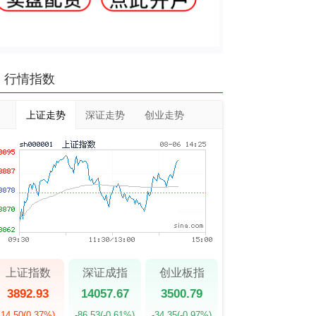
行情指数
上证走势
深证走势
创业走势
上证指数
深证成指
创业板指
3892.93
14057.67
3500.79
14.50
(0.37%)
-86.53
(-0.61%)
-34.35
(-0.97%)