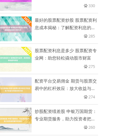
330
最好的股票配资炒股 股票配资利
息成本揭秘：了解配资利息的计
算
285
股票配资利息是多少 股票配资专
业网：助您轻松撬动股市财富
275
配资平台交易佣金 期货与股票交
易中的杠杆效应：放大收益与风
险
274
炒股配资绩差股 申银万国期货：
专业期货服务，助力投资者把握
市
260